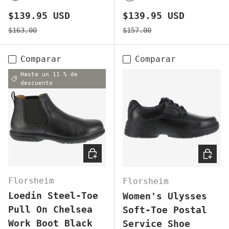
BLACK
BLACK
Precio de venta
Precio de venta
$139.95 USD
$139.95 USD
Precio normal
Precio normal
$163.00
$157.00
Comparar
Comparar
Hasta un 11 % de
descuento
ELEGIR OPCIONES
ELEGI
Florsheim
Florsheim
Loedin Steel-Toe
Women's Ulysses
Pull On Chelsea
Soft-Toe Postal
Work Boot Black
Service Shoe