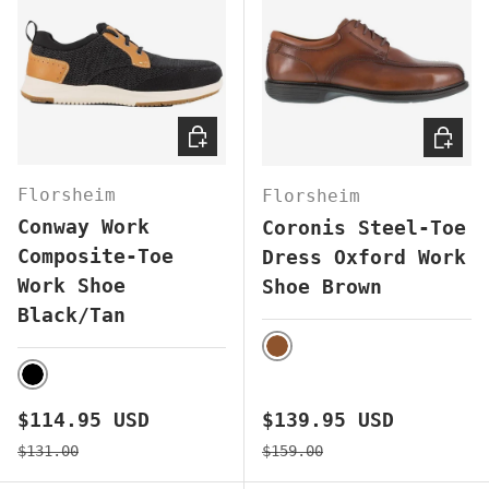
ELEGIR OPCIONES
ELEGI
Florsheim
Florsheim
Conway Work
Coronis Steel-Toe
Composite-Toe
Dress Oxford Work
Work Shoe
Shoe Brown
Black/Tan
BROWN
BLACK
Precio de venta
Precio de venta
$114.95 USD
$139.95 USD
Precio normal
Precio normal
$131.00
$159.00