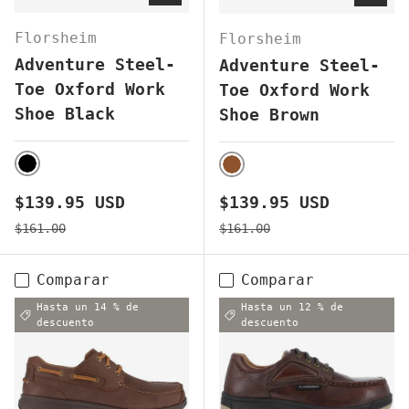
Florsheim
Florsheim
Adventure Steel-
Adventure Steel-
Toe Oxford Work
Toe Oxford Work
Shoe Black
Shoe Brown
BLACK
BROWN
Precio de venta
Precio de venta
$139.95 USD
$139.95 USD
Precio normal
Precio normal
$161.00
$161.00
Comparar
Comparar
Hasta un 14 % de
Hasta un 12 % de
descuento
descuento