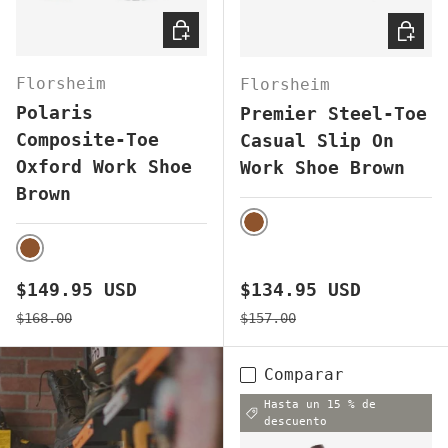
ELEGIR OPCIONES
ELEGI
Florsheim
Florsheim
Polaris
Premier Steel-Toe
Composite-Toe
Casual Slip On
Oxford Work Shoe
Work Shoe Brown
Brown
BROWN
BROWN
Precio de venta
Precio de venta
$149.95 USD
$134.95 USD
Precio normal
Precio normal
$168.00
$157.00
Comparar
Hasta un 15 % de
descuento