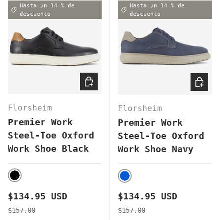
Hasta un 14 % de
Hasta un 14 % de
descuento
descuento
ELEGIR OPCIONES
ELEGI
Florsheim
Florsheim
Premier Work
Premier Work
Steel-Toe Oxford
Steel-Toe Oxford
Work Shoe Black
Work Shoe Navy
BLACK
BLUE
Precio de venta
Precio de venta
$134.95 USD
$134.95 USD
Precio normal
Precio normal
$157.00
$157.00