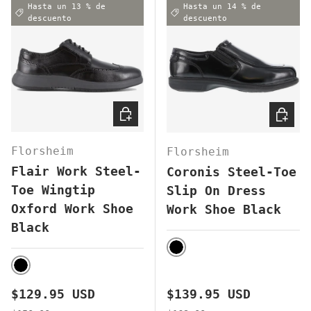
Hasta un 13 % de
Hasta un 14 % de
descuento
descuento
ELEGIR OPCIONES
ELEGI
Florsheim
Florsheim
Flair Work Steel-
Coronis Steel-Toe
Toe Wingtip
Slip On Dress
Oxford Work Shoe
Work Shoe Black
Black
BLACK
BLACK
Precio de venta
Precio de venta
$129.95 USD
$139.95 USD
Precio normal
Precio normal