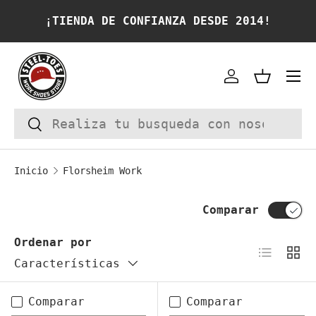
¡TIENDA DE CONFIANZA DESDE 2014!
IR AL CONTENIDO
Cuenta
Cesta
Buscar
Buscar
Inicio
Florsheim Work
Comparar
Ordenar por
Lista
Cuad
Características
Comparar
Comparar