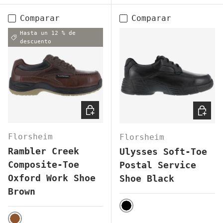
Comparar
Comparar
Hasta un 12 % de
descuento
ELEGIR OPCIONES
ELEGI
Florsheim
Florsheim
Rambler Creek
Ulysses Soft-Toe
Composite-Toe
Postal Service
Oxford Work Shoe
Shoe Black
Brown
BLACK