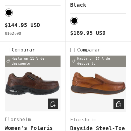
Black
BLACK
Precio de venta
$144.95 USD
BLACK
Precio normal
Precio normal
$189.95 USD
$162.00
Comparar
Comparar
Hasta un 11 % de
Hasta un 17 % de
descuento
descuento
ELEGIR OPCIONES
ELEGI
Florsheim
Florsheim
Women's Polaris
Bayside Steel-Toe