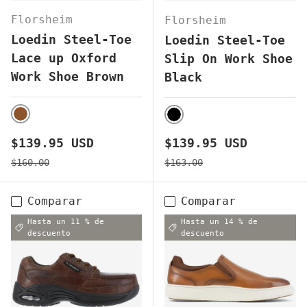
Florsheim
Florsheim
Loedin Steel-Toe
Loedin Steel-Toe
Lace up Oxford
Slip On Work Shoe
Work Shoe Brown
Black
BROWN
BLACK
Precio de venta
Precio de venta
$139.95 USD
$139.95 USD
Precio normal
Precio normal
$160.00
$163.00
Comparar
Comparar
Hasta un 11 % de
Hasta un 14 % de
descuento
descuento