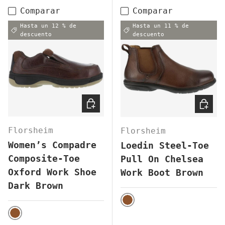
Comparar
Comparar
Hasta un 12 % de
Hasta un 11 % de
descuento
descuento
ELEGIR OPCIONES
ELEGI
Florsheim
Florsheim
Women’s Compadre
Loedin Steel-Toe
Composite-Toe
Pull On Chelsea
Oxford Work Shoe
Work Boot Brown
Dark Brown
BROWN
BROWN