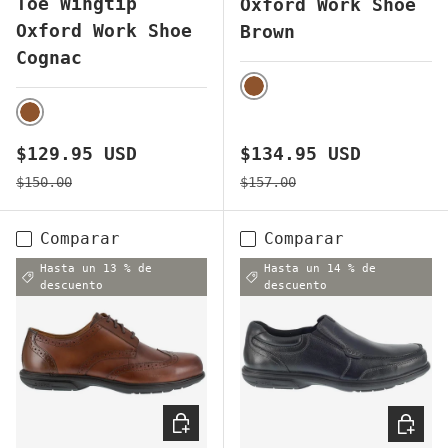
Toe Wingtip
Oxford Work Shoe
Oxford Work Shoe
Brown
Cognac
BROWN
BROWN
Precio de venta
Precio de venta
$129.95 USD
$134.95 USD
Precio normal
Precio normal
$150.00
$157.00
Comparar
Comparar
Hasta un 13 % de
Hasta un 14 % de
descuento
descuento
ELEGIR OPCIONES
ELEGI