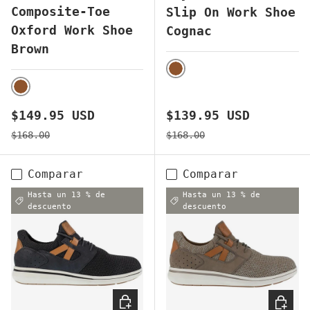
Composite-Toe
Slip On Work Shoe
Oxford Work Shoe
Cognac
Brown
BROWN
BROWN
Precio de venta
Precio de venta
$149.95 USD
$139.95 USD
Precio normal
Precio normal
$168.00
$168.00
Comparar
Comparar
Hasta un 13 % de
Hasta un 13 % de
descuento
descuento
ELEGIR OPCIONES
ELEGI