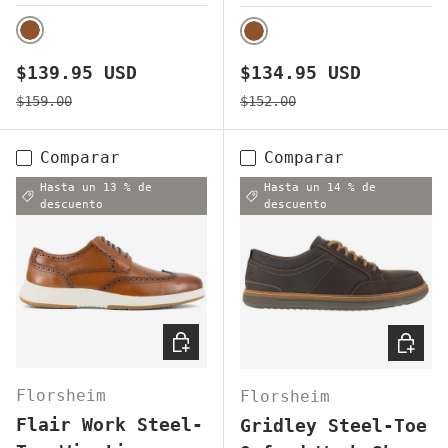
BROWN
BROWN
Precio de venta
Precio de venta
$139.95 USD
$134.95 USD
Precio normal
Precio normal
$159.00
$152.00
Comparar
Comparar
Hasta un 13 % de
Hasta un 14 % de
descuento
descuento
ELEGIR OPCIONES
ELEGI
Florsheim
Florsheim
Flair Work Steel-
Gridley Steel-Toe