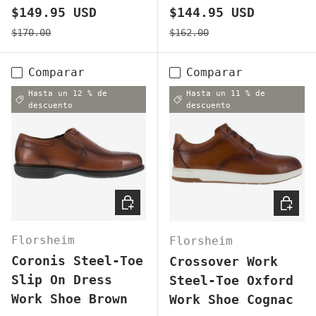
Precio de venta
Precio de venta
$149.95 USD
$144.95 USD
Precio normal
Precio normal
$170.00
$162.00
Comparar
Comparar
Hasta un 12 % de
Hasta un 11 % de
descuento
descuento
ELEGIR OPCIONES
ELEGI
Florsheim
Florsheim
Coronis Steel-Toe
Crossover Work
Slip On Dress
Steel-Toe Oxford
Work Shoe Brown
Work Shoe Cognac