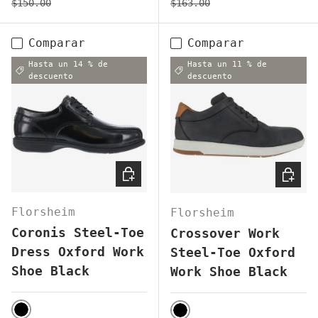
$150.00
$163.00
Comparar
Comparar
Hasta un 14 % de
Hasta un 11 % de
descuento
descuento
ELEGIR OPCIONES
ELEGI
Florsheim
Florsheim
Coronis Steel-Toe
Crossover Work
Dress Oxford Work
Steel-Toe Oxford
Shoe Black
Work Shoe Black