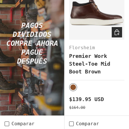
PAGOS
ELEGI
DIVIDIDOS
COMPRE AHORA
Florsheim
PAGUE
Premier Work
DESPUÉS
Steel-Toe Mid
Boot Brown
BROWN
Precio de venta
$139.95 USD
Precio normal
$164.00
Comparar
Comparar