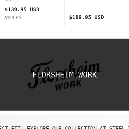
BROWN
Precio de venta
$139.95 USD
Precio normal
Precio normal
$189.95 USD
$159.00
FLORSHEIM WORK
 FIT: EXPLORE OUR COLLECTION AT STEEL TO