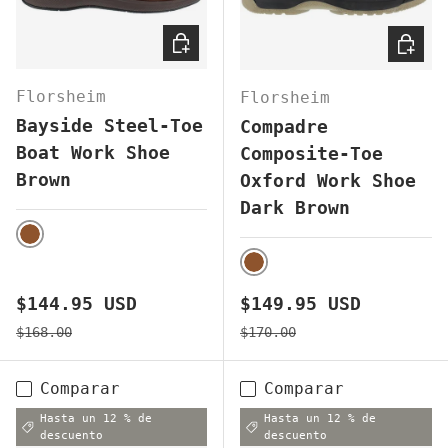
ELEGIR OPCIONES
ELEGI
Florsheim
Florsheim
Bayside Steel-Toe
Compadre
Boat Work Shoe
Composite-Toe
Brown
Oxford Work Shoe
Dark Brown
BROWN
BROWN
Precio de venta
Precio de venta
$144.95 USD
$149.95 USD
Precio normal
Precio normal
$168.00
$170.00
Comparar
Comparar
Hasta un 12 % de
Hasta un 12 % de
descuento
descuento